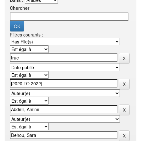
Dans :
Chercher
Filtres courants :