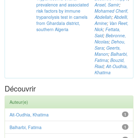
prevalence and associated
Ansel, Samir
;
risk factors by immune
Mohamed Cherif,
trypanolysis test in camels
Abdellah
;
Abdelli,
from Ghardaïa district,
Amine
;
Van Reet,
southern Algeria
Nick
;
Fettata,
Said
;
Bebronne,
Nicolas
;
Dehou,
Sara
;
Geerts,
Manon
;
Balharbi,
Fatima
;
Bouzid,
Riad
;
Ait-Oudhia,
Khatima
Découvrir
Auteur(e)
Ait-Oudhia, Khatima
1
Balharbi, Fatima
1