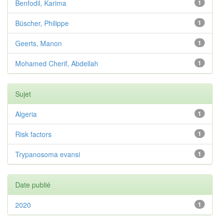
Benfodil, Karima
1
Büscher, Philippe
1
Geerts, Manon
1
Mohamed Cherif, Abdellah
1
Sujet
Algeria
1
Risk factors
1
Trypanosoma evansi
1
Date publié
2020
1