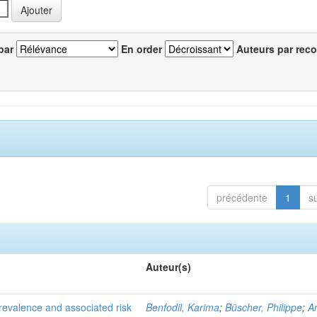
par
En order
Auteurs par reco
précédente
1
s
Auteur(s)
evalence and associated risk
Benfodil, Karima
;
Büscher, Philippe
;
A