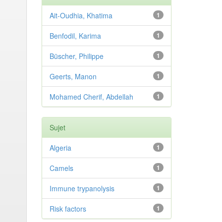
Ait-Oudhia, Khatima
1
Benfodil, Karima
1
Büscher, Philippe
1
Geerts, Manon
1
Mohamed Cherif, Abdellah
1
Sujet
Algeria
1
Camels
1
Immune trypanolysis
1
Risk factors
1