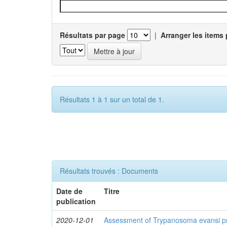
Résultats par page
|
Arranger les items 
Résultats 1 à 1 sur un total de 1.
Résultats trouvés : Documents
Date de
Titre
publication
2020-12-01
Assessment of Trypanosoma evansi pr