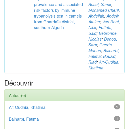
prevalence and associated
Ansel, Samir
;
risk factors by immune
Mohamed Cherif,
trypanolysis test in camels
Abdellah
;
Abdelli,
from Ghardaïa district,
Amine
;
Van Reet,
southern Algeria
Nick
;
Fettata,
Said
;
Bebronne,
Nicolas
;
Dehou,
Sara
;
Geerts,
Manon
;
Balharbi,
Fatima
;
Bouzid,
Riad
;
Ait-Oudhia,
Khatima
Découvrir
Auteur(e)
Ait-Oudhia, Khatima
1
Balharbi, Fatima
1