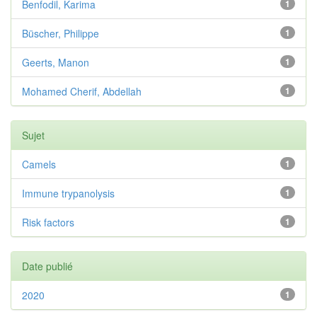
Benfodil, Karima
1
Büscher, Philippe
1
Geerts, Manon
1
Mohamed Cherif, Abdellah
1
Sujet
Camels
1
Immune trypanolysis
1
Risk factors
1
Date publié
2020
1