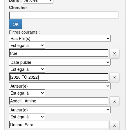
Dans :
Chercher
Filtres courants :