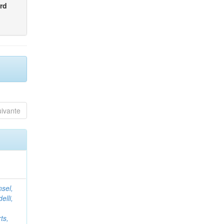
rd
uivante
nsel,
elli,
ts,