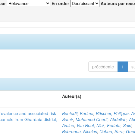
par
En order
Auteurs par reco
précédente
1
s
Auteur(s)
evalence and associated risk
Benfodil, Karima
;
Büscher, Philippe
;
A
 camels from Ghardaïa district,
Samir
;
Mohamed Cherif, Abdellah
;
Abd
Amine
;
Van Reet, Nick
;
Fettata, Said
;
Bebronne, Nicolas
;
Dehou, Sara
;
Geer