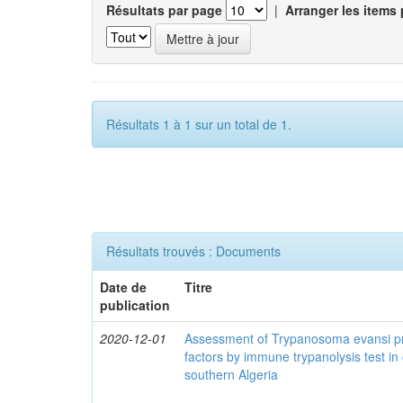
Résultats par page
|
Arranger les items 
Résultats 1 à 1 sur un total de 1.
Résultats trouvés : Documents
Date de
Titre
publication
2020-12-01
Assessment of Trypanosoma evansi pr
factors by immune trypanolysis test in
southern Algeria