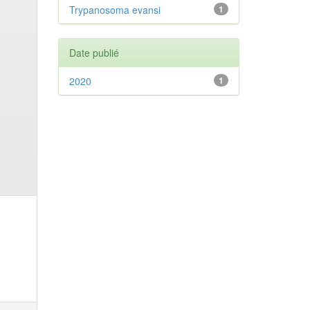
Trypanosoma evansi
1
Date publié
2020
1