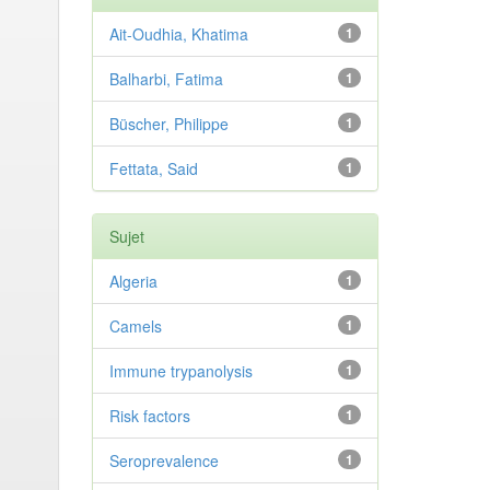
Ait-Oudhia, Khatima
1
Balharbi, Fatima
1
Büscher, Philippe
1
Fettata, Said
1
Sujet
Algeria
1
Camels
1
Immune trypanolysis
1
Risk factors
1
Seroprevalence
1