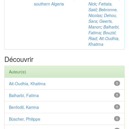
southern Algeria
Nick
;
Fettata,
Said
;
Bebronne,
Nicolas
;
Dehou,
Sara
;
Geerts,
Manon
;
Balharbi,
Fatima
;
Bouzid,
Riad
;
Ait-Oudhia,
Khatima
Découvrir
Auteur(e)
Ait-Oudhia, Khatima
1
Balharbi, Fatima
1
Benfodil, Karima
1
Büscher, Philippe
1