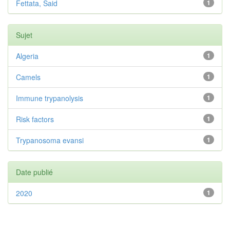
Fettata, Said
1
Sujet
Algeria
1
Camels
1
Immune trypanolysis
1
Risk factors
1
Trypanosoma evansi
1
Date publié
2020
1