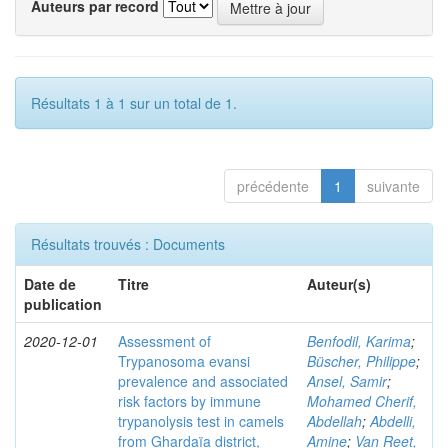
Auteurs par record
Résultats 1 à 1 sur un total de 1.
précédente
1
suivante
Résultats trouvés : Documents
Date de
Titre
Auteur(s)
publication
2020-12-01
Assessment of
Benfodil, Karima
;
Trypanosoma evansi
Büscher, Philippe
;
prevalence and associated
Ansel, Samir
;
risk factors by immune
Mohamed Cherif,
trypanolysis test in camels
Abdellah
;
Abdelli,
from Ghardaïa district,
Amine
;
Van Reet,