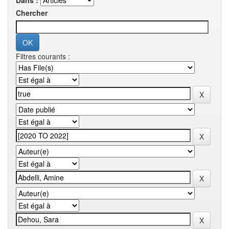
Dans :
Chercher
Filtres courants :