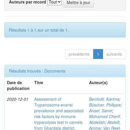
Auteurs par record
Résultats 1 à 1 sur un total de 1.
précédente
1
suivante
Résultats trouvés : Documents
Date de
Titre
Auteur(s)
publication
2020-12-01
Assessment of
Benfodil, Karima
;
Trypanosoma evansi
Büscher, Philippe
;
prevalence and associated
Ansel, Samir
;
risk factors by immune
Mohamed Cherif,
trypanolysis test in camels
Abdellah
;
Abdelli,
from Ghardaïa district,
Amine
;
Van Reet,