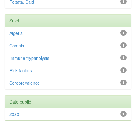
Fettata, Said
1
Sujet
Algeria
1
Camels
1
Immune trypanolysis
1
Risk factors
1
Seroprevalence
1
Date publié
2020
1