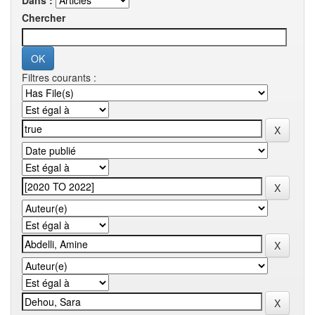
Dans :
Chercher
Filtres courants :