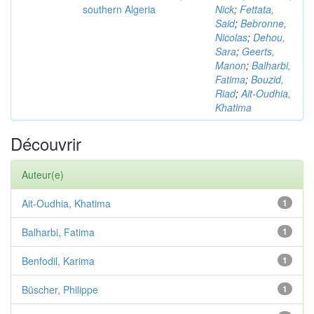
southern Algeria
Nick
;
Fettata,
Said
;
Bebronne,
Nicolas
;
Dehou,
Sara
;
Geerts,
Manon
;
Balharbi,
Fatima
;
Bouzid,
Riad
;
Ait-Oudhia,
Khatima
Découvrir
Auteur(e)
Ait-Oudhia, Khatima
1
Balharbi, Fatima
1
Benfodil, Karima
1
Büscher, Philippe
1