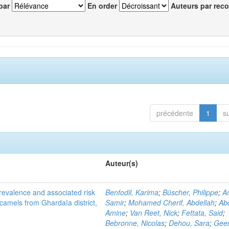
par
En order
Auteurs par reco
précédente
1
s
Auteur(s)
evalence and associated risk
Benfodil, Karima
;
Büscher, Philippe
;
A
 camels from Ghardaïa district,
Samir
;
Mohamed Cherif, Abdellah
;
Abd
Amine
;
Van Reet, Nick
;
Fettata, Said
;
Bebronne, Nicolas
;
Dehou, Sara
;
Geer