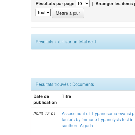
Résultats par page
|
Arranger les items 
Résultats 1 à 1 sur un total de 1.
Résultats trouvés : Documents
Date de
Titre
publication
2020-12-01
Assessment of Trypanosoma evansi pr
factors by immune trypanolysis test in
southern Algeria