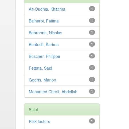
Ait-Oudhia, Khatima
1
Balharbi, Fatima
1
Bebronne, Nicolas
1
Benfodil, Karima
1
Büscher, Philippe
1
Fettata, Said
1
Geerts, Manon
1
Mohamed Cherif, Abdellah
1
Sujet
Risk factors
1