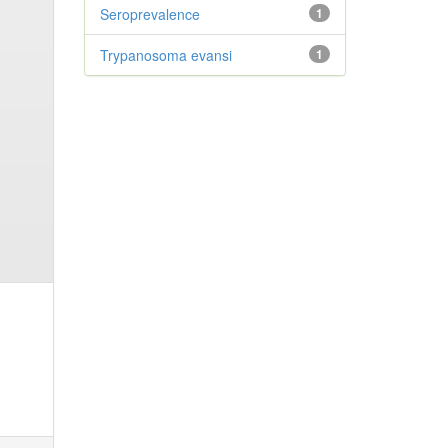
Seroprevalence
1
Trypanosoma evansi
1