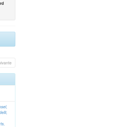
rd
uivante
nsel,
elli,
ts,