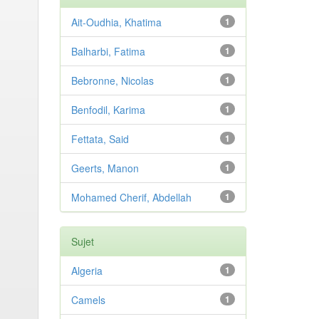
Ait-Oudhia, Khatima
1
Balharbi, Fatima
1
Bebronne, Nicolas
1
Benfodil, Karima
1
Fettata, Said
1
Geerts, Manon
1
Mohamed Cherif, Abdellah
1
Sujet
Algeria
1
Camels
1