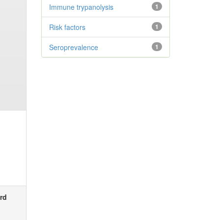
Immune trypanolysis
1
Risk factors
1
Seroprevalence
1
rd