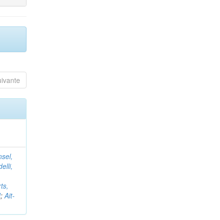
uivante
nsel,
elli,
ts,
d
;
Ait-