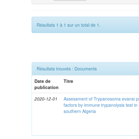
Résultats 1 à 1 sur un total de 1.
Résultats trouvés : Documents
Date de
Titre
publication
2020-12-01
Assessment of Trypanosoma evansi pr
factors by immune trypanolysis test in
southern Algeria