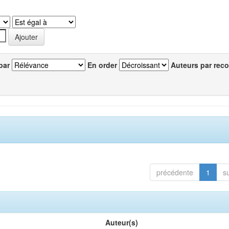
par
En order
Auteurs par reco
précédente
1
s
Auteur(s)