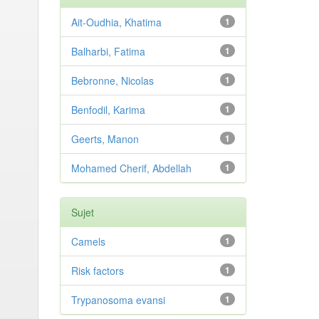
Ait-Oudhia, Khatima
1
Balharbi, Fatima
1
Bebronne, Nicolas
1
Benfodil, Karima
1
Geerts, Manon
1
Mohamed Cherif, Abdellah
1
Sujet
Camels
1
Risk factors
1
Trypanosoma evansi
1