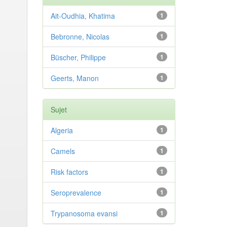
Ait-Oudhia, Khatima
1
Bebronne, Nicolas
1
Büscher, Philippe
1
Geerts, Manon
1
Sujet
Algeria
1
Camels
1
Risk factors
1
Seroprevalence
1
Trypanosoma evansi
1