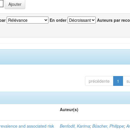
par
En order
Auteurs par reco
précédente
1
s
Auteur(s)
evalence and associated risk
Benfodil, Karima
;
Büscher, Philippe
;
A