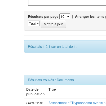
Résultats par page
|
Arranger les items 
Résultats 1 à 1 sur un total de 1.
Résultats trouvés : Documents
Date de
Titre
publication
2020-12-01
Assessment of Trypanosoma evansi pr