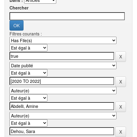
Dans :
Chercher
Filtres courants :