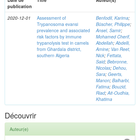
Date de
Titre
Auteur(s)
publication
2020-12-01
Assessment of
Benfodil, Karima
;
Trypanosoma evansi
Büscher, Philippe
;
prevalence and associated
Ansel, Samir
;
risk factors by immune
Mohamed Cherif,
trypanolysis test in camels
Abdellah
;
Abdelli,
from Ghardaïa district,
Amine
;
Van Reet,
southern Algeria
Nick
;
Fettata,
Said
;
Bebronne,
Nicolas
;
Dehou,
Sara
;
Geerts,
Manon
;
Balharbi,
Fatima
;
Bouzid,
Riad
;
Ait-Oudhia,
Khatima
Découvrir
Auteur(e)