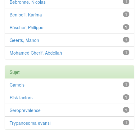
Bebronne, Nicolas
1
Benfodil, Karima
1
Büscher, Philippe
1
Geerts, Manon
1
Mohamed Cherif, Abdellah
1
Sujet
Camels
1
Risk factors
1
Seroprevalence
1
Trypanosoma evansi
1