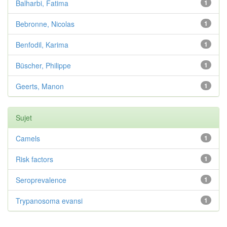
Balharbi, Fatima
1
Bebronne, Nicolas
1
Benfodil, Karima
1
Büscher, Philippe
1
Geerts, Manon
1
Sujet
Camels
1
Risk factors
1
Seroprevalence
1
Trypanosoma evansi
1