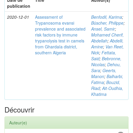
Date de
Titre
Auteur(s)
publication
2020-12-01
Assessment of
Benfodil, Karima
;
Trypanosoma evansi
Büscher, Philippe
;
prevalence and associated
Ansel, Samir
;
risk factors by immune
Mohamed Cherif,
trypanolysis test in camels
Abdellah
;
Abdelli,
from Ghardaïa district,
Amine
;
Van Reet,
southern Algeria
Nick
;
Fettata,
Said
;
Bebronne,
Nicolas
;
Dehou,
Sara
;
Geerts,
Manon
;
Balharbi,
Fatima
;
Bouzid,
Riad
;
Ait-Oudhia,
Khatima
Découvrir
Auteur(e)