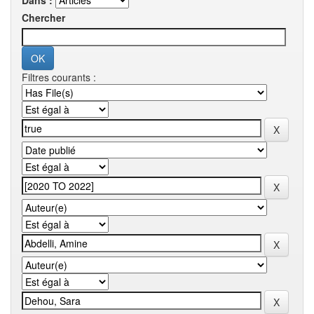
Dans :
Chercher
Filtres courants :