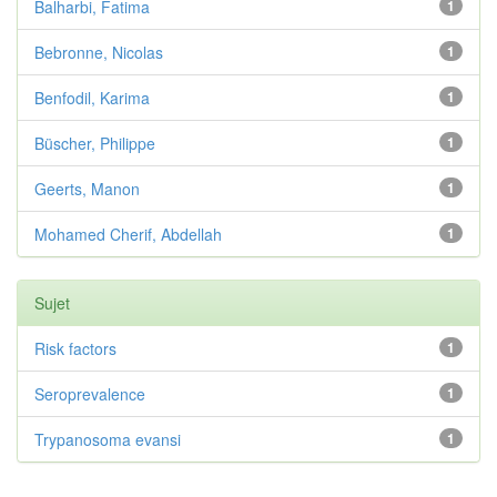
Balharbi, Fatima
1
Bebronne, Nicolas
1
Benfodil, Karima
1
Büscher, Philippe
1
Geerts, Manon
1
Mohamed Cherif, Abdellah
1
Sujet
Risk factors
1
Seroprevalence
1
Trypanosoma evansi
1