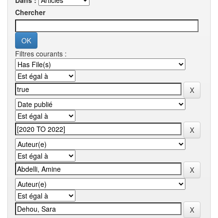
Dans :
Chercher
Filtres courants :