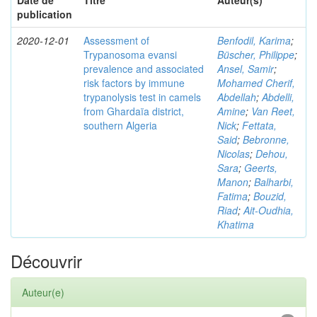
Date de
Titre
Auteur(s)
publication
2020-12-01
Assessment of
Benfodil, Karima
;
Trypanosoma evansi
Büscher, Philippe
;
prevalence and associated
Ansel, Samir
;
risk factors by immune
Mohamed Cherif,
trypanolysis test in camels
Abdellah
;
Abdelli,
from Ghardaïa district,
Amine
;
Van Reet,
southern Algeria
Nick
;
Fettata,
Said
;
Bebronne,
Nicolas
;
Dehou,
Sara
;
Geerts,
Manon
;
Balharbi,
Fatima
;
Bouzid,
Riad
;
Ait-Oudhia,
Khatima
Découvrir
Auteur(e)