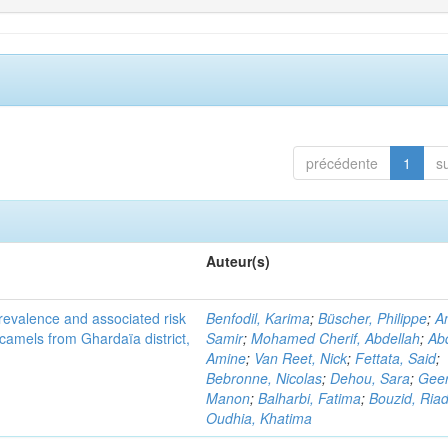
précédente
1
s
Auteur(s)
evalence and associated risk
Benfodil, Karima
;
Büscher, Philippe
;
A
 camels from Ghardaïa district,
Samir
;
Mohamed Cherif, Abdellah
;
Abd
Amine
;
Van Reet, Nick
;
Fettata, Said
;
Bebronne, Nicolas
;
Dehou, Sara
;
Geer
Manon
;
Balharbi, Fatima
;
Bouzid, Ria
Oudhia, Khatima