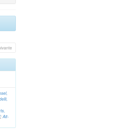
uivante
nsel,
elli,
ts,
d
;
Ait-