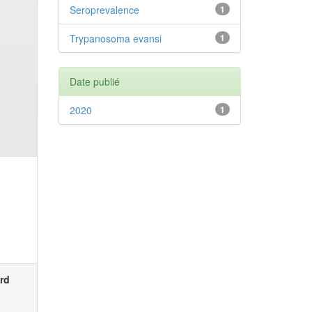
Seroprevalence
1
Trypanosoma evansi
1
Date publié
2020
1
rd