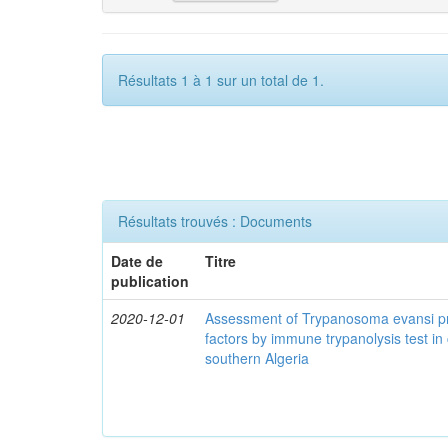
Résultats 1 à 1 sur un total de 1.
Résultats trouvés : Documents
Date de
Titre
publication
2020-12-01
Assessment of Trypanosoma evansi pr
factors by immune trypanolysis test in
southern Algeria