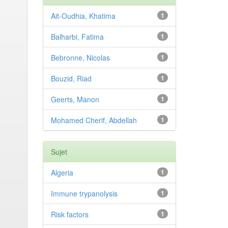
Ait-Oudhia, Khatima
1
Balharbi, Fatima
1
Bebronne, Nicolas
1
Bouzid, Riad
1
Geerts, Manon
1
Mohamed Cherif, Abdellah
1
Sujet
Algeria
1
Immune trypanolysis
1
Risk factors
1