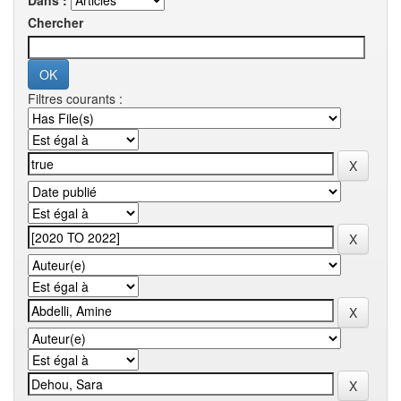
Dans :
Chercher
Filtres courants :