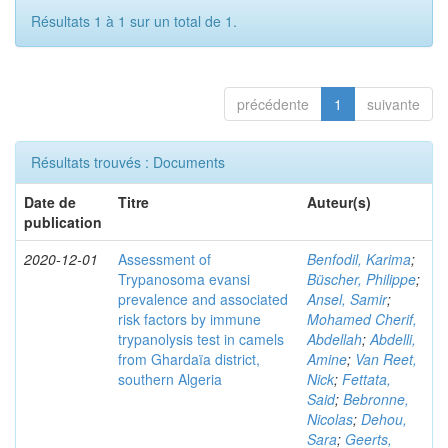
Résultats 1 à 1 sur un total de 1.
précédente
1
suivante
Résultats trouvés : Documents
Date de
Titre
Auteur(s)
publication
2020-12-01
Assessment of
Benfodil, Karima
;
Trypanosoma evansi
Büscher, Philippe
;
prevalence and associated
Ansel, Samir
;
risk factors by immune
Mohamed Cherif,
trypanolysis test in camels
Abdellah
;
Abdelli,
from Ghardaïa district,
Amine
;
Van Reet,
southern Algeria
Nick
;
Fettata,
Said
;
Bebronne,
Nicolas
;
Dehou,
Sara
;
Geerts,