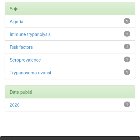
Sujet
Algeria
1
Immune trypanolysis
1
Risk factors
1
Seroprevalence
1
Trypanosoma evansi
1
Date publié
2020
1