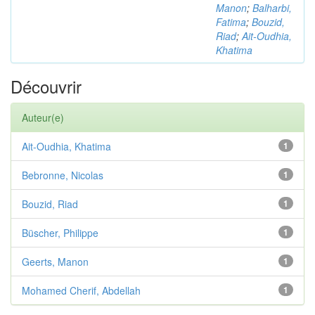
Manon
;
Balharbi,
Fatima
;
Bouzid,
Riad
;
Ait-Oudhia,
Khatima
Découvrir
Auteur(e)
Ait-Oudhia, Khatima
1
Bebronne, Nicolas
1
Bouzid, Riad
1
Büscher, Philippe
1
Geerts, Manon
1
Mohamed Cherif, Abdellah
1