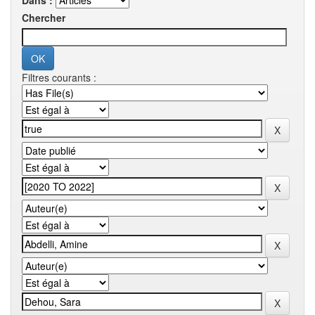
Dans :
Chercher
Filtres courants :