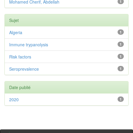
Mohamed Cherif, Abdellah
1
Sujet
Algeria
1
Immune trypanolysis
1
Risk factors
1
Seroprevalence
1
Date publié
2020
1