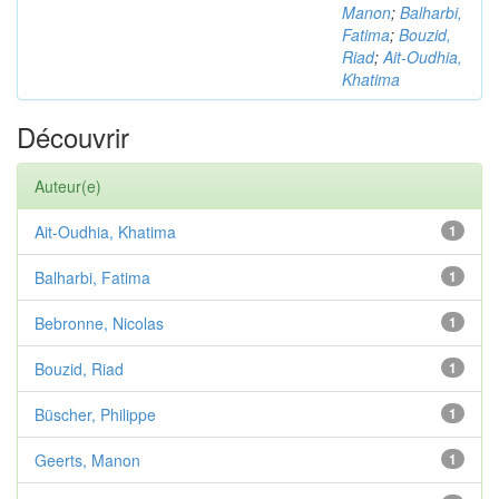
Manon
;
Balharbi,
Fatima
;
Bouzid,
Riad
;
Ait-Oudhia,
Khatima
Découvrir
Auteur(e)
Ait-Oudhia, Khatima
1
Balharbi, Fatima
1
Bebronne, Nicolas
1
Bouzid, Riad
1
Büscher, Philippe
1
Geerts, Manon
1