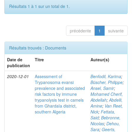
Résultats 1 à 1 sur un total de 1.
précédente
1
suivante
Résultats trouvés : Documents
Date de
Titre
Auteur(s)
publication
2020-12-01
Assessment of
Benfodil, Karima
;
Trypanosoma evansi
Büscher, Philippe
;
prevalence and associated
Ansel, Samir
;
risk factors by immune
Mohamed Cherif,
trypanolysis test in camels
Abdellah
;
Abdelli,
from Ghardaïa district,
Amine
;
Van Reet,
southern Algeria
Nick
;
Fettata,
Said
;
Bebronne,
Nicolas
;
Dehou,
Sara
;
Geerts,