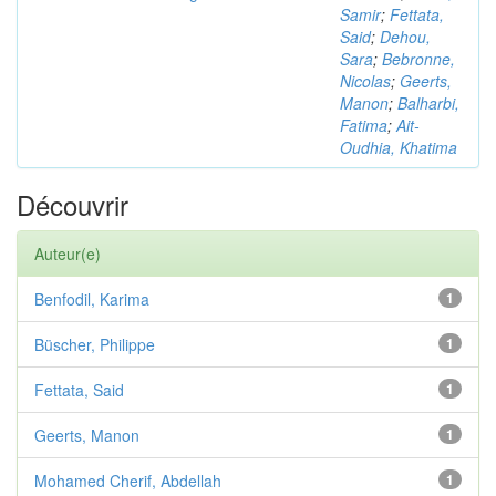
Samir
;
Fettata,
Said
;
Dehou,
Sara
;
Bebronne,
Nicolas
;
Geerts,
Manon
;
Balharbi,
Fatima
;
Ait-
Oudhia, Khatima
Découvrir
Auteur(e)
Benfodil, Karima
1
Büscher, Philippe
1
Fettata, Said
1
Geerts, Manon
1
Mohamed Cherif, Abdellah
1