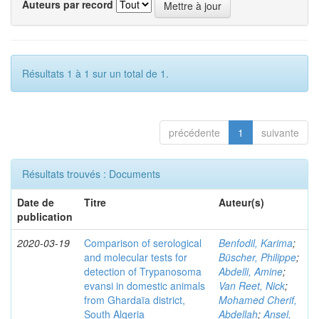
Auteurs par record
Résultats 1 à 1 sur un total de 1.
précédente
1
suivante
Résultats trouvés : Documents
Date de
Titre
Auteur(s)
publication
2020-03-19
Comparison of serological
Benfodil, Karima
;
and molecular tests for
Büscher, Philippe
;
detection of Trypanosoma
Abdelli, Amine
;
evansi in domestic animals
Van Reet, Nick
;
from Ghardaïa district,
Mohamed Cherif,
South Algeria
Abdellah
;
Ansel,