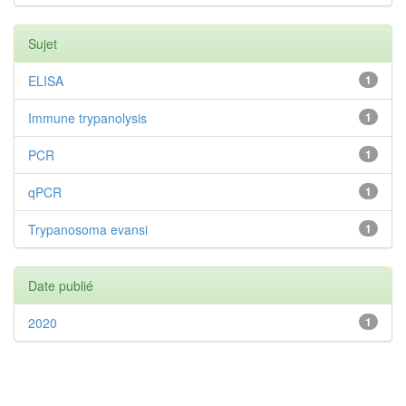
Sujet
ELISA
1
Immune trypanolysis
1
PCR
1
qPCR
1
Trypanosoma evansi
1
Date publié
2020
1