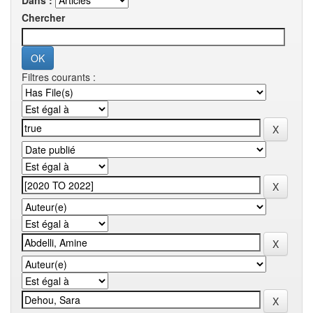
Dans :
Chercher
Filtres courants :