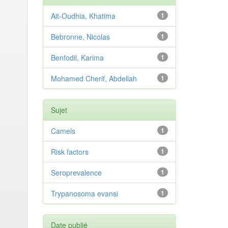
Ait-Oudhia, Khatima
1
Bebronne, Nicolas
1
Benfodil, Karima
1
Mohamed Cherif, Abdellah
1
Sujet
Camels
1
Risk factors
1
Seroprevalence
1
Trypanosoma evansi
1
Date publié