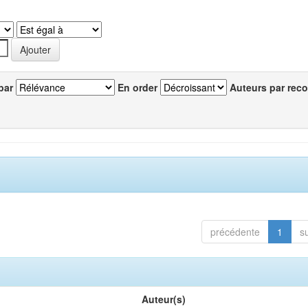
par
En order
Auteurs par reco
précédente
1
s
Auteur(s)