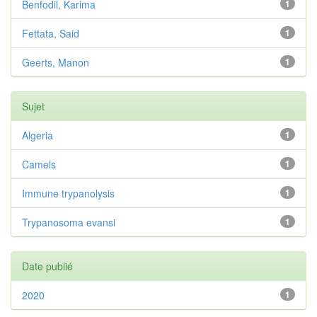
Benfodil, Karima
1
Fettata, Said
1
Geerts, Manon
1
Sujet
Algeria
1
Camels
1
Immune trypanolysis
1
Trypanosoma evansi
1
Date publié
2020
1