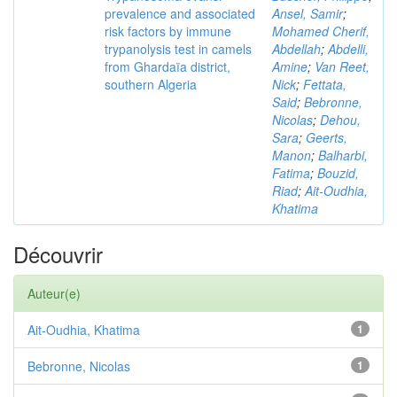
prevalence and associated
Ansel, Samir
;
risk factors by immune
Mohamed Cherif,
trypanolysis test in camels
Abdellah
;
Abdelli,
from Ghardaïa district,
Amine
;
Van Reet,
southern Algeria
Nick
;
Fettata,
Said
;
Bebronne,
Nicolas
;
Dehou,
Sara
;
Geerts,
Manon
;
Balharbi,
Fatima
;
Bouzid,
Riad
;
Ait-Oudhia,
Khatima
Découvrir
Auteur(e)
Ait-Oudhia, Khatima
1
Bebronne, Nicolas
1