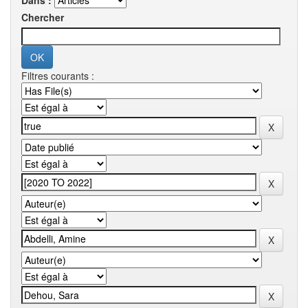
Dans :
Chercher
Filtres courants :