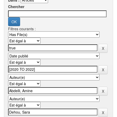
Dans :
Chercher
Filtres courants :