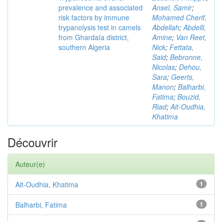
prevalence and associated
Ansel, Samir
;
risk factors by immune
Mohamed Cherif,
trypanolysis test in camels
Abdellah
;
Abdelli,
from Ghardaïa district,
Amine
;
Van Reet,
southern Algeria
Nick
;
Fettata,
Said
;
Bebronne,
Nicolas
;
Dehou,
Sara
;
Geerts,
Manon
;
Balharbi,
Fatima
;
Bouzid,
Riad
;
Ait-Oudhia,
Khatima
Découvrir
Auteur(e)
Ait-Oudhia, Khatima
1
Balharbi, Fatima
1