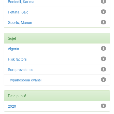
Benfodil, Karima
1
Fettata, Said
1
Geerts, Manon
1
Sujet
Algeria
1
Risk factors
1
Seroprevalence
1
Trypanosoma evansi
1
Date publié
2020
1