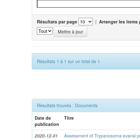
Résultats par page
|
Arranger les items 
Résultats 1 à 1 sur un total de 1.
Résultats trouvés : Documents
Date de
Titre
publication
2020-12-01
Assessment of Trypanosoma evansi pr