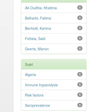
Ait-Oudhia, Khatima
1
Balharbi, Fatima
1
Benfodil, Karima
1
Fettata, Said
1
Geerts, Manon
1
Sujet
Algeria
1
Immune trypanolysis
1
Risk factors
1
Seroprevalence
1