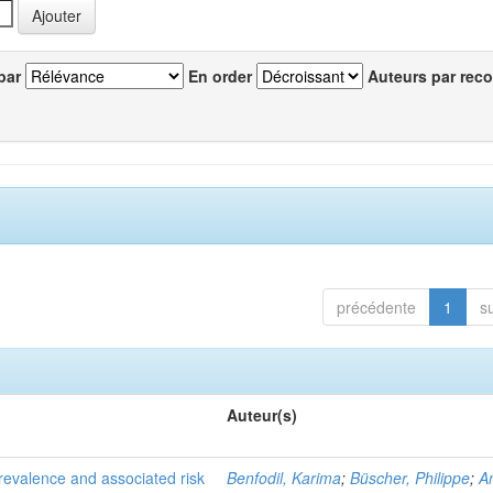
par
En order
Auteurs par reco
précédente
1
s
Auteur(s)
evalence and associated risk
Benfodil, Karima
;
Büscher, Philippe
;
A