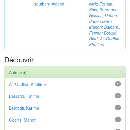
southern Algeria
Nick
;
Fettata,
Said
;
Bebronne,
Nicolas
;
Dehou,
Sara
;
Geerts,
Manon
;
Balharbi,
Fatima
;
Bouzid,
Riad
;
Ait-Oudhia,
Khatima
Découvrir
Auteur(e)
Ait-Oudhia, Khatima
1
Balharbi, Fatima
1
Benfodil, Karima
1
Geerts, Manon
1