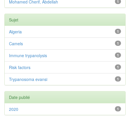
Mohamed Cherif, Abdellah
1
Sujet
Algeria
1
Camels
1
Immune trypanolysis
1
Risk factors
1
Trypanosoma evansi
1
Date publié
2020
1