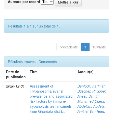
Auteurs par record
Résultats 1 à 1 sur un total de 1.
précédente
1
suivante
Résultats trouvés : Documents
Date de
Titre
Auteur(s)
publication
2020-12-01
Assessment of
Benfodil, Karima
;
Trypanosoma evansi
Büscher, Philippe
;
prevalence and associated
Ansel, Samir
;
risk factors by immune
Mohamed Cherif,
trypanolysis test in camels
Abdellah
;
Abdelli,
from Ghardaïa district,
Amine
;
Van Reet,