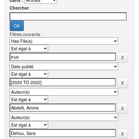
Dans :
Chercher
Filtres courants :