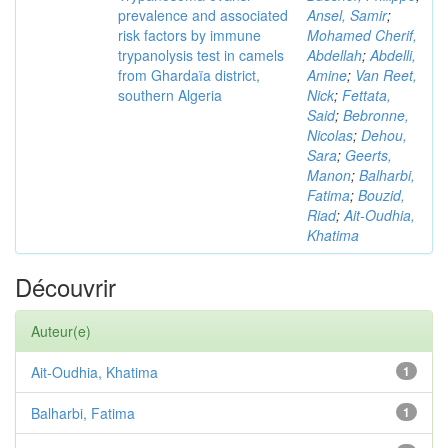
prevalence and associated
Ansel, Samir
;
risk factors by immune
Mohamed Cherif,
trypanolysis test in camels
Abdellah
;
Abdelli,
from Ghardaïa district,
Amine
;
Van Reet,
southern Algeria
Nick
;
Fettata,
Said
;
Bebronne,
Nicolas
;
Dehou,
Sara
;
Geerts,
Manon
;
Balharbi,
Fatima
;
Bouzid,
Riad
;
Ait-Oudhia,
Khatima
Découvrir
Auteur(e)
Ait-Oudhia, Khatima
1
Balharbi, Fatima
1