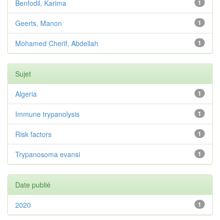
Benfodil, Karima
1
Geerts, Manon
1
Mohamed Cherif, Abdellah
1
Sujet
Algeria
1
Immune trypanolysis
1
Risk factors
1
Trypanosoma evansi
1
Date publié
2020
1