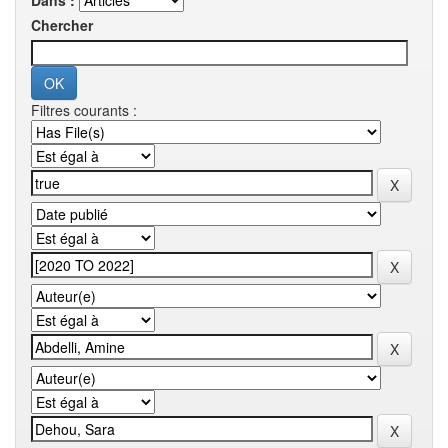
Dans :
Chercher
Filtres courants :