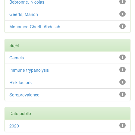
Bebronne, Nicolas
1
Geerts, Manon
1
Mohamed Cherif, Abdellah
1
Sujet
Camels
1
Immune trypanolysis
1
Risk factors
1
Seroprevalence
1
Date publié
2020
1