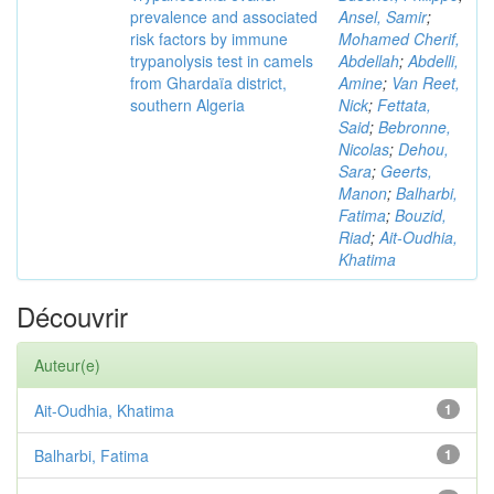
prevalence and associated
Ansel, Samir
;
risk factors by immune
Mohamed Cherif,
trypanolysis test in camels
Abdellah
;
Abdelli,
from Ghardaïa district,
Amine
;
Van Reet,
southern Algeria
Nick
;
Fettata,
Said
;
Bebronne,
Nicolas
;
Dehou,
Sara
;
Geerts,
Manon
;
Balharbi,
Fatima
;
Bouzid,
Riad
;
Ait-Oudhia,
Khatima
Découvrir
Auteur(e)
Ait-Oudhia, Khatima
1
Balharbi, Fatima
1