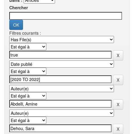
Dans :
Chercher
Filtres courants :