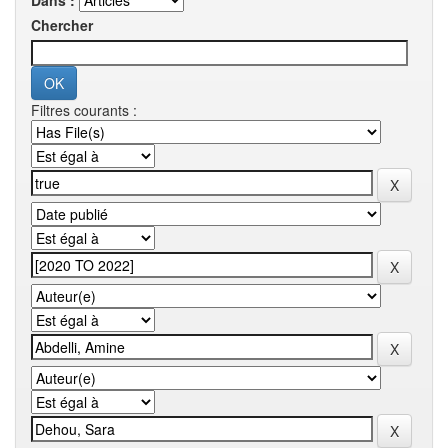
Dans :
Chercher
Filtres courants :