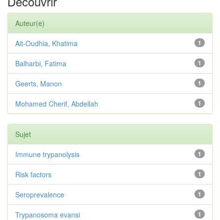
Découvrir
Auteur(e)
Ait-Oudhia, Khatima
1
Balharbi, Fatima
1
Geerts, Manon
1
Mohamed Cherif, Abdellah
1
Sujet
Immune trypanolysis
1
Risk factors
1
Seroprevalence
1
Trypanosoma evansi
1