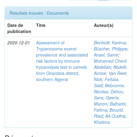
Résultats trouvés : Documents
Date de
Titre
Auteur(s)
publication
2020-12-01
Assessment of
Benfodil, Karima
;
Trypanosoma evansi
Büscher, Philippe
;
prevalence and associated
Ansel, Samir
;
risk factors by immune
Mohamed Cherif,
trypanolysis test in camels
Abdellah
;
Abdelli,
from Ghardaïa district,
Amine
;
Van Reet,
southern Algeria
Nick
;
Fettata,
Said
;
Bebronne,
Nicolas
;
Dehou,
Sara
;
Geerts,
Manon
;
Balharbi,
Fatima
;
Bouzid,
Riad
;
Ait-Oudhia,
Khatima