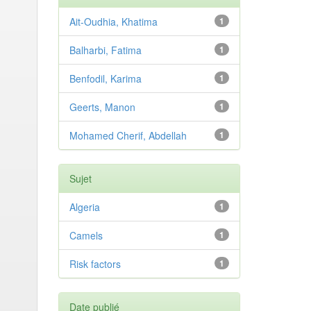
Ait-Oudhia, Khatima
1
Balharbi, Fatima
1
Benfodil, Karima
1
Geerts, Manon
1
Mohamed Cherif, Abdellah
1
Sujet
Algeria
1
Camels
1
Risk factors
1
Date publié