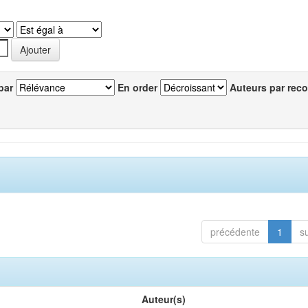
par
En order
Auteurs par reco
précédente
1
s
Auteur(s)