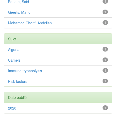
Fettata, Said
1
Geerts, Manon
1
Mohamed Cherif, Abdellah
1
Sujet
Algeria
1
Camels
1
Immune trypanolysis
1
Risk factors
1
Date publié
2020
1