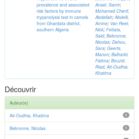
prevalence and associated
Ansel, Samir
;
risk factors by immune
Mohamed Cherif,
trypanolysis test in camels
Abdellah
;
Abdelli,
from Ghardaïa district,
Amine
;
Van Reet,
southern Algeria
Nick
;
Fettata,
Said
;
Bebronne,
Nicolas
;
Dehou,
Sara
;
Geerts,
Manon
;
Balharbi,
Fatima
;
Bouzid,
Riad
;
Ait-Oudhia,
Khatima
Découvrir
Auteur(e)
Ait-Oudhia, Khatima
1
Bebronne, Nicolas
1