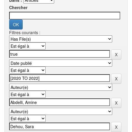
Dans :
Chercher
Filtres courants :