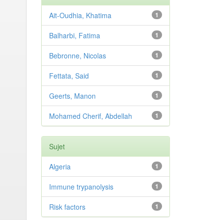
Ait-Oudhia, Khatima
1
Balharbi, Fatima
1
Bebronne, Nicolas
1
Fettata, Said
1
Geerts, Manon
1
Mohamed Cherif, Abdellah
1
Sujet
Algeria
1
Immune trypanolysis
1
Risk factors
1