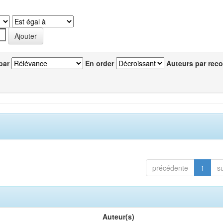
par
En order
Auteurs par reco
précédente
1
s
Auteur(s)