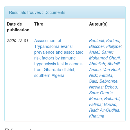
Résultats trouvés : Documents
Date de
Titre
Auteur(s)
publication
2020-12-01
Assessment of
Benfodil, Karima
;
Trypanosoma evansi
Büscher, Philippe
;
prevalence and associated
Ansel, Samir
;
risk factors by immune
Mohamed Cherif,
trypanolysis test in camels
Abdellah
;
Abdelli,
from Ghardaïa district,
Amine
;
Van Reet,
southern Algeria
Nick
;
Fettata,
Said
;
Bebronne,
Nicolas
;
Dehou,
Sara
;
Geerts,
Manon
;
Balharbi,
Fatima
;
Bouzid,
Riad
;
Ait-Oudhia,
Khatima