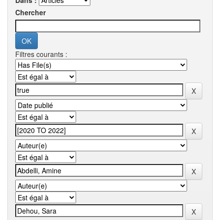
Dans :
Chercher
Filtres courants :