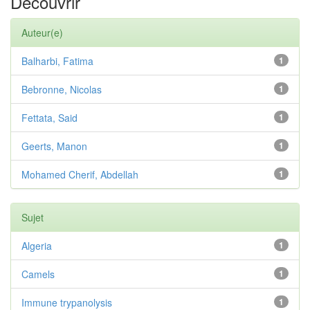
Découvrir
Auteur(e)
Balharbi, Fatima
1
Bebronne, Nicolas
1
Fettata, Said
1
Geerts, Manon
1
Mohamed Cherif, Abdellah
1
Sujet
Algeria
1
Camels
1
Immune trypanolysis
1