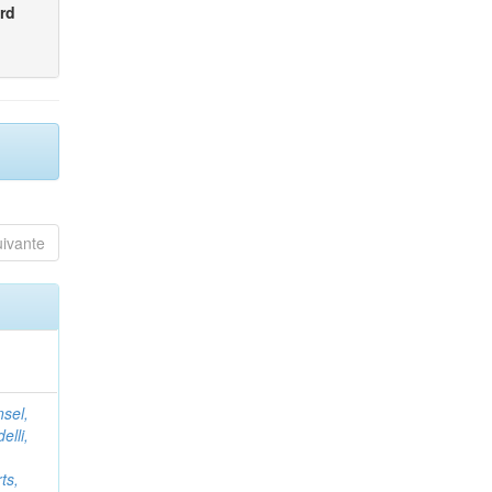
rd
uivante
nsel,
elli,
ts,