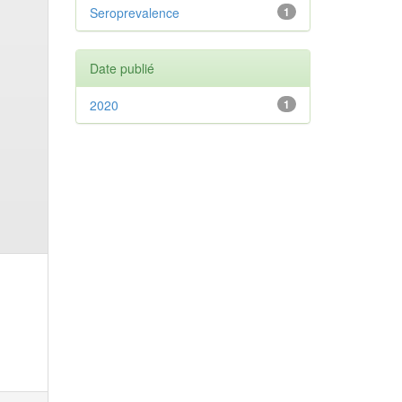
Seroprevalence
1
Date publié
2020
1