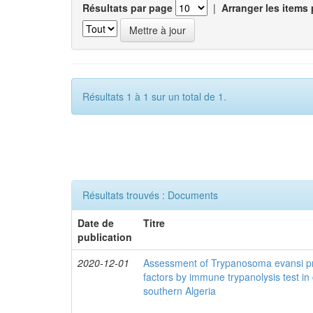
Résultats par page
|
Arranger les items 
Résultats 1 à 1 sur un total de 1.
Résultats trouvés : Documents
Date de
Titre
publication
2020-12-01
Assessment of Trypanosoma evansi pr
factors by immune trypanolysis test in
southern Algeria