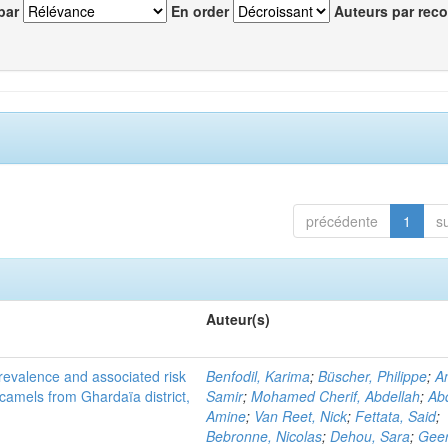
par
En order
Auteurs par reco
précédente
1
s
Auteur(s)
evalence and associated risk
Benfodil, Karima
;
Büscher, Philippe
;
A
 camels from Ghardaïa district,
Samir
;
Mohamed Cherif, Abdellah
;
Abd
Amine
;
Van Reet, Nick
;
Fettata, Said
;
Bebronne, Nicolas
;
Dehou, Sara
;
Geer