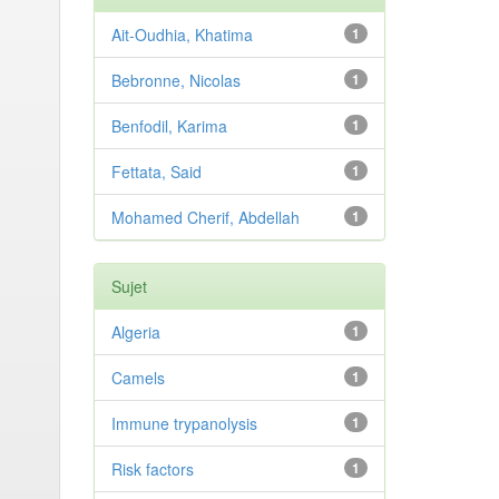
Ait-Oudhia, Khatima
1
Bebronne, Nicolas
1
Benfodil, Karima
1
Fettata, Said
1
Mohamed Cherif, Abdellah
1
Sujet
Algeria
1
Camels
1
Immune trypanolysis
1
Risk factors
1