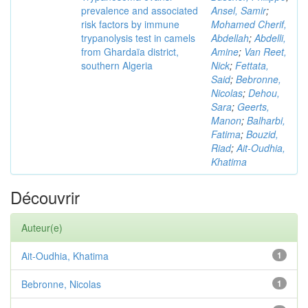
prevalence and associated
Ansel, Samir
;
risk factors by immune
Mohamed Cherif,
trypanolysis test in camels
Abdellah
;
Abdelli,
from Ghardaïa district,
Amine
;
Van Reet,
southern Algeria
Nick
;
Fettata,
Said
;
Bebronne,
Nicolas
;
Dehou,
Sara
;
Geerts,
Manon
;
Balharbi,
Fatima
;
Bouzid,
Riad
;
Ait-Oudhia,
Khatima
Découvrir
Auteur(e)
Ait-Oudhia, Khatima
1
Bebronne, Nicolas
1