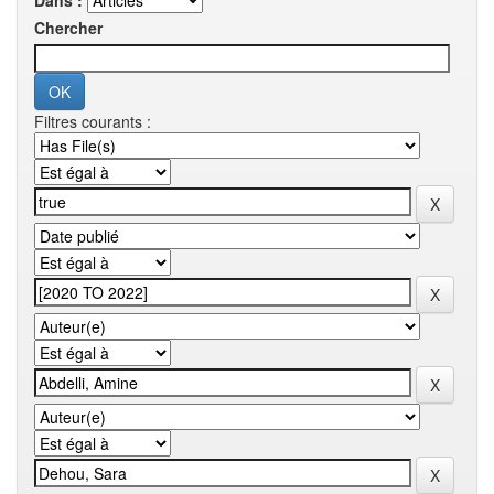
Dans :
Chercher
Filtres courants :