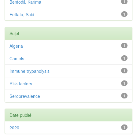
Benfodil, Karima
1
Fettata, Said
1
Sujet
Algeria
1
Camels
1
Immune trypanolysis
1
Risk factors
1
Seroprevalence
1
Date publié
2020
1