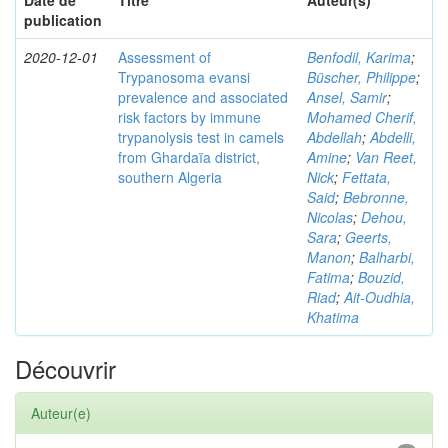
Date de
Titre
Auteur(s)
publication
2020-12-01
Assessment of
Benfodil, Karima
;
Trypanosoma evansi
Büscher, Philippe
;
prevalence and associated
Ansel, Samir
;
risk factors by immune
Mohamed Cherif,
trypanolysis test in camels
Abdellah
;
Abdelli,
from Ghardaïa district,
Amine
;
Van Reet,
southern Algeria
Nick
;
Fettata,
Said
;
Bebronne,
Nicolas
;
Dehou,
Sara
;
Geerts,
Manon
;
Balharbi,
Fatima
;
Bouzid,
Riad
;
Ait-Oudhia,
Khatima
Découvrir
Auteur(e)