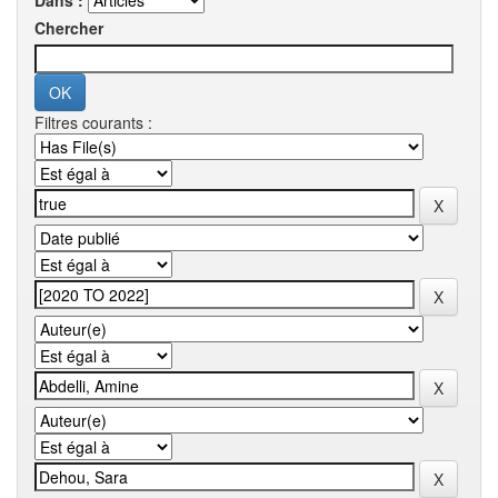
Dans :
Chercher
Filtres courants :