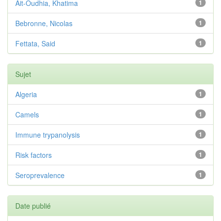
Ait-Oudhia, Khatima
1
Bebronne, Nicolas
1
Fettata, Said
1
Sujet
Algeria
1
Camels
1
Immune trypanolysis
1
Risk factors
1
Seroprevalence
1
Date publié