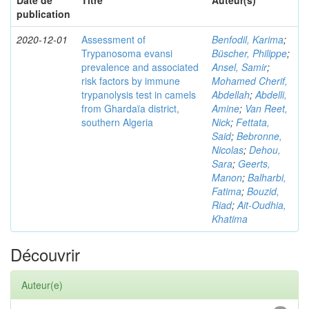
Date de
Titre
Auteur(s)
publication
2020-12-01
Assessment of
Benfodil, Karima
;
Trypanosoma evansi
Büscher, Philippe
;
prevalence and associated
Ansel, Samir
;
risk factors by immune
Mohamed Cherif,
trypanolysis test in camels
Abdellah
;
Abdelli,
from Ghardaïa district,
Amine
;
Van Reet,
southern Algeria
Nick
;
Fettata,
Said
;
Bebronne,
Nicolas
;
Dehou,
Sara
;
Geerts,
Manon
;
Balharbi,
Fatima
;
Bouzid,
Riad
;
Ait-Oudhia,
Khatima
Découvrir
Auteur(e)