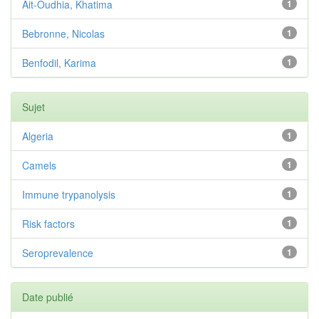
Ait-Oudhia, Khatima
1
Bebronne, Nicolas
1
Benfodil, Karima
1
Sujet
Algeria
1
Camels
1
Immune trypanolysis
1
Risk factors
1
Seroprevalence
1
Date publié