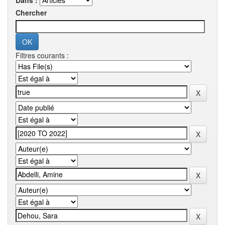
Dans :
Chercher
Filtres courants :