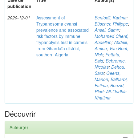
Date de
Titre
Auteur(s)
publication
2020-12-01
Assessment of
Benfodil, Karima
;
Trypanosoma evansi
Büscher, Philippe
;
prevalence and associated
Ansel, Samir
;
risk factors by immune
Mohamed Cherif,
trypanolysis test in camels
Abdellah
;
Abdelli,
from Ghardaïa district,
Amine
;
Van Reet,
southern Algeria
Nick
;
Fettata,
Said
;
Bebronne,
Nicolas
;
Dehou,
Sara
;
Geerts,
Manon
;
Balharbi,
Fatima
;
Bouzid,
Riad
;
Ait-Oudhia,
Khatima
Découvrir
Auteur(e)