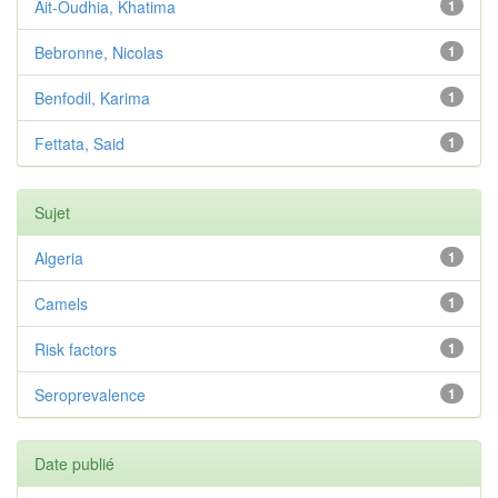
Ait-Oudhia, Khatima
1
Bebronne, Nicolas
1
Benfodil, Karima
1
Fettata, Said
1
Sujet
Algeria
1
Camels
1
Risk factors
1
Seroprevalence
1
Date publié