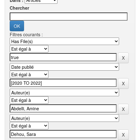
Dans :
Chercher
Filtres courants :