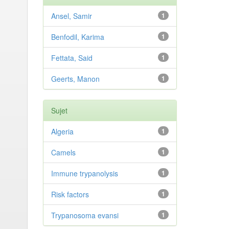
Ansel, Samir
1
Benfodil, Karima
1
Fettata, Said
1
Geerts, Manon
1
Sujet
Algeria
1
Camels
1
Immune trypanolysis
1
Risk factors
1
Trypanosoma evansi
1