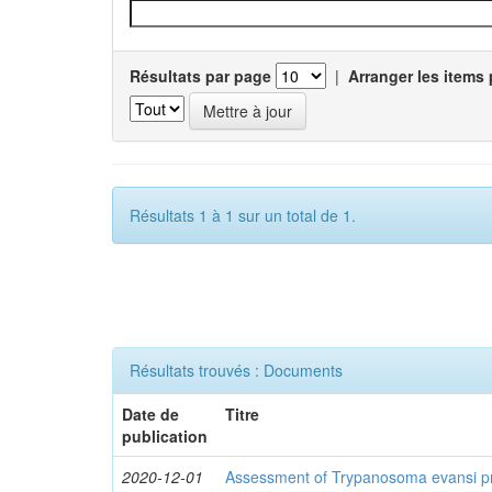
Résultats par page
|
Arranger les items 
Résultats 1 à 1 sur un total de 1.
Résultats trouvés : Documents
Date de
Titre
publication
2020-12-01
Assessment of Trypanosoma evansi pr