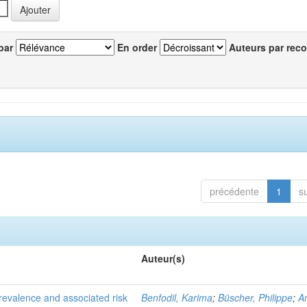
par
En order
Auteurs par reco
précédente
1
s
Auteur(s)
evalence and associated risk
Benfodil, Karima
;
Büscher, Philippe
;
A