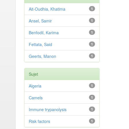
Ait-Oudhia, Khatima
1
Ansel, Samir
1
Benfodil, Karima
1
Fettata, Said
1
Geerts, Manon
1
Sujet
Algeria
1
Camels
1
Immune trypanolysis
1
Risk factors
1