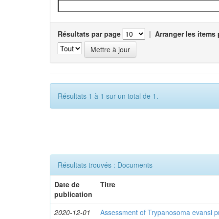
Résultats par page
|
Arranger les items 
Résultats 1 à 1 sur un total de 1.
Résultats trouvés : Documents
Date de
Titre
publication
2020-12-01
Assessment of Trypanosoma evansi pr