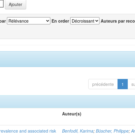
par
En order
Auteurs par reco
précédente
1
s
Auteur(s)
evalence and associated risk
Benfodil, Karima
;
Büscher, Philippe
;
A