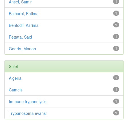
Ansel, Samir
1
Balharbi, Fatima
1
Benfodil, Karima
1
Fettata, Said
1
Geerts, Manon
1
Sujet
Algeria
1
Camels
1
Immune trypanolysis
1
Trypanosoma evansi
1