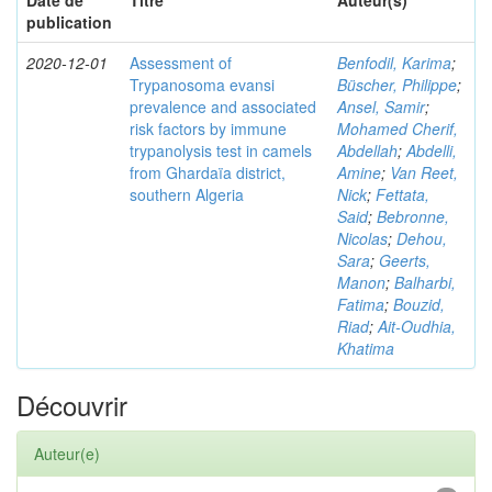
Date de
Titre
Auteur(s)
publication
2020-12-01
Assessment of
Benfodil, Karima
;
Trypanosoma evansi
Büscher, Philippe
;
prevalence and associated
Ansel, Samir
;
risk factors by immune
Mohamed Cherif,
trypanolysis test in camels
Abdellah
;
Abdelli,
from Ghardaïa district,
Amine
;
Van Reet,
southern Algeria
Nick
;
Fettata,
Said
;
Bebronne,
Nicolas
;
Dehou,
Sara
;
Geerts,
Manon
;
Balharbi,
Fatima
;
Bouzid,
Riad
;
Ait-Oudhia,
Khatima
Découvrir
Auteur(e)