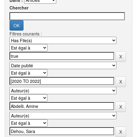
Dans :
Chercher
Filtres courants :