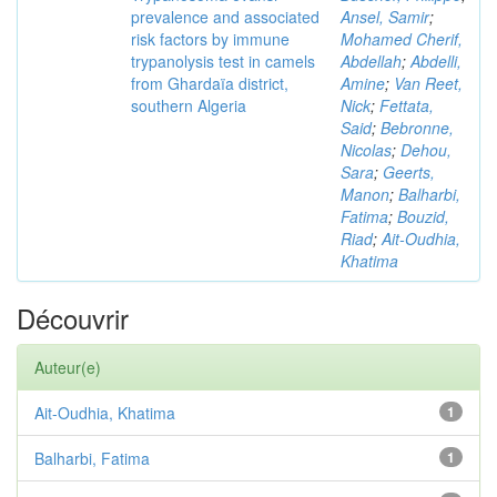
prevalence and associated
Ansel, Samir
;
risk factors by immune
Mohamed Cherif,
trypanolysis test in camels
Abdellah
;
Abdelli,
from Ghardaïa district,
Amine
;
Van Reet,
southern Algeria
Nick
;
Fettata,
Said
;
Bebronne,
Nicolas
;
Dehou,
Sara
;
Geerts,
Manon
;
Balharbi,
Fatima
;
Bouzid,
Riad
;
Ait-Oudhia,
Khatima
Découvrir
Auteur(e)
Ait-Oudhia, Khatima
1
Balharbi, Fatima
1