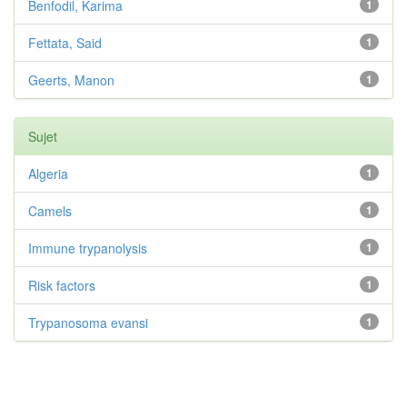
Benfodil, Karima
1
Fettata, Said
1
Geerts, Manon
1
Sujet
Algeria
1
Camels
1
Immune trypanolysis
1
Risk factors
1
Trypanosoma evansi
1