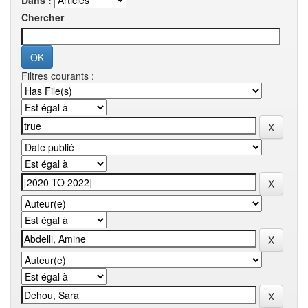
Dans :
Chercher
Filtres courants :