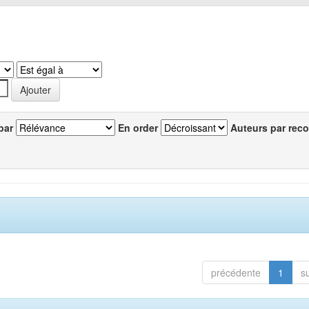
par
En order
Auteurs par reco
précédente
1
s