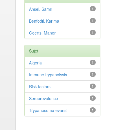
Ansel, Samir
1
Benfodil, Karima
1
Geerts, Manon
1
Sujet
Algeria
1
Immune trypanolysis
1
Risk factors
1
Seroprevalence
1
Trypanosoma evansi
1