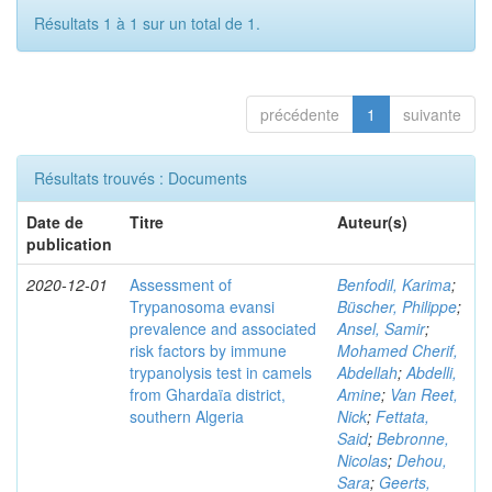
Résultats 1 à 1 sur un total de 1.
précédente
1
suivante
Résultats trouvés : Documents
Date de
Titre
Auteur(s)
publication
2020-12-01
Assessment of
Benfodil, Karima
;
Trypanosoma evansi
Büscher, Philippe
;
prevalence and associated
Ansel, Samir
;
risk factors by immune
Mohamed Cherif,
trypanolysis test in camels
Abdellah
;
Abdelli,
from Ghardaïa district,
Amine
;
Van Reet,
southern Algeria
Nick
;
Fettata,
Said
;
Bebronne,
Nicolas
;
Dehou,
Sara
;
Geerts,