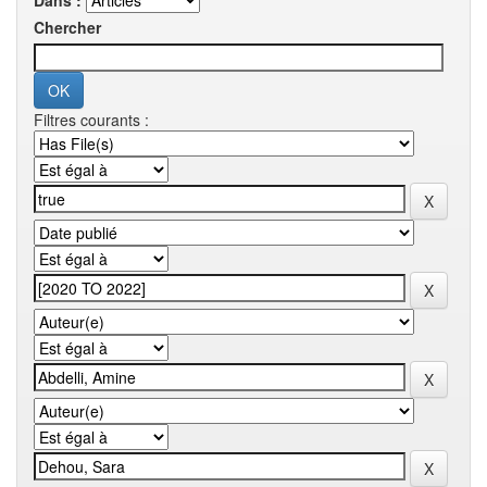
Dans :
Chercher
Filtres courants :