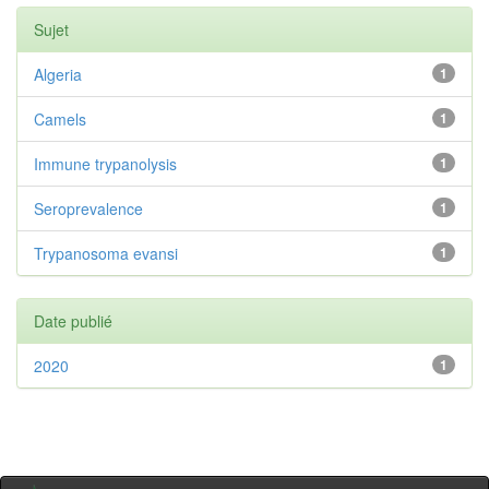
Sujet
Algeria
1
Camels
1
Immune trypanolysis
1
Seroprevalence
1
Trypanosoma evansi
1
Date publié
2020
1