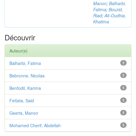
Manon
;
Balharbi,
Fatima
;
Bouzid,
Riad
;
Ait-Oudhia,
Khatima
Découvrir
Auteur(e)
Balharbi, Fatima
1
Bebronne, Nicolas
1
Benfodil, Karima
1
Fettata, Said
1
Geerts, Manon
1
Mohamed Cherif, Abdellah
1