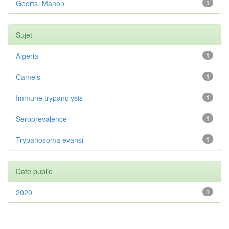
Geerts, Manon
1
Sujet
Algeria
1
Camels
1
Immune trypanolysis
1
Seroprevalence
1
Trypanosoma evansi
1
Date publié
2020
1