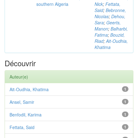
southern Algeria
Nick
;
Fettata,
Said
;
Bebronne,
Nicolas
;
Dehou,
Sara
;
Geerts,
Manon
;
Balharbi,
Fatima
;
Bouzid,
Riad
;
Ait-Oudhia,
Khatima
Découvrir
Auteur(e)
Ait-Oudhia, Khatima
1
Ansel, Samir
1
Benfodil, Karima
1
Fettata, Said
1