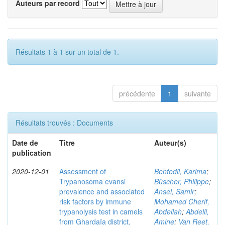
Auteurs par record
Résultats 1 à 1 sur un total de 1.
précédente
1
suivante
Résultats trouvés : Documents
Date de
Titre
Auteur(s)
publication
2020-12-01
Assessment of
Benfodil, Karima
;
Trypanosoma evansi
Büscher, Philippe
;
prevalence and associated
Ansel, Samir
;
risk factors by immune
Mohamed Cherif,
trypanolysis test in camels
Abdellah
;
Abdelli,
from Ghardaïa district,
Amine
;
Van Reet,