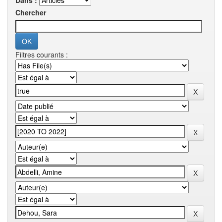
Dans :
Chercher
Filtres courants :