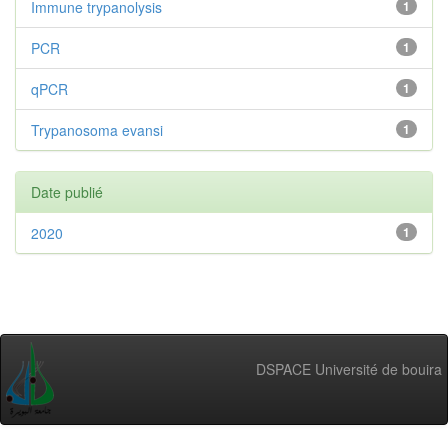
Immune trypanolysis
1
PCR
1
qPCR
1
Trypanosoma evansi
1
Date publié
2020
1
DSPACE Université de bouira