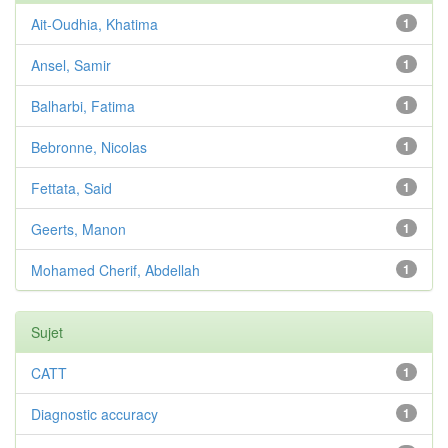
Ait-Oudhia, Khatima
1
Ansel, Samir
1
Balharbi, Fatima
1
Bebronne, Nicolas
1
Fettata, Said
1
Geerts, Manon
1
Mohamed Cherif, Abdellah
1
Sujet
CATT
1
Diagnostic accuracy
1