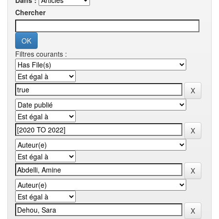
Dans :
Chercher
Filtres courants :