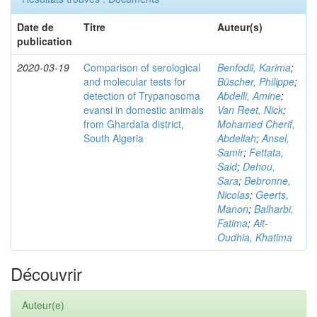
Date de
Titre
Auteur(s)
publication
2020-03-19
Comparison of serological
Benfodil, Karima
;
and molecular tests for
Büscher, Philippe
;
detection of Trypanosoma
Abdelli, Amine
;
evansi in domestic animals
Van Reet, Nick
;
from Ghardaïa district,
Mohamed Cherif,
South Algeria
Abdellah
;
Ansel,
Samir
;
Fettata,
Said
;
Dehou,
Sara
;
Bebronne,
Nicolas
;
Geerts,
Manon
;
Balharbi,
Fatima
;
Ait-
Oudhia, Khatima
Découvrir
Auteur(e)