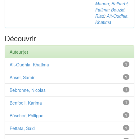
Manon
;
Balharbi,
Fatima
;
Bouzid,
Riad
;
Ait-Oudhia,
Khatima
Découvrir
Auteur(e)
Ait-Oudhia, Khatima
1
Ansel, Samir
1
Bebronne, Nicolas
1
Benfodil, Karima
1
Büscher, Philippe
1
Fettata, Said
1