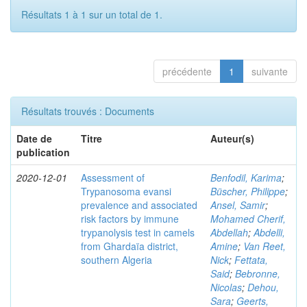
Résultats 1 à 1 sur un total de 1.
précédente
1
suivante
Résultats trouvés : Documents
Date de
Titre
Auteur(s)
publication
2020-12-01
Assessment of
Benfodil, Karima
;
Trypanosoma evansi
Büscher, Philippe
;
prevalence and associated
Ansel, Samir
;
risk factors by immune
Mohamed Cherif,
trypanolysis test in camels
Abdellah
;
Abdelli,
from Ghardaïa district,
Amine
;
Van Reet,
southern Algeria
Nick
;
Fettata,
Said
;
Bebronne,
Nicolas
;
Dehou,
Sara
;
Geerts,