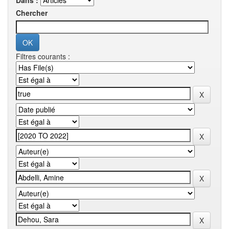
Dans :
Chercher
Filtres courants :