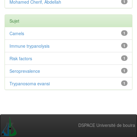
Mohamed Cherif, Abdellah
1
Sujet
Camels
1
Immune trypanolysis
1
Risk factors
1
Seroprevalence
1
Trypanosoma evansi
1
DSPACE Université de bouira