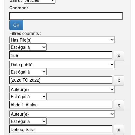
Dans :
Chercher
Filtres courants :