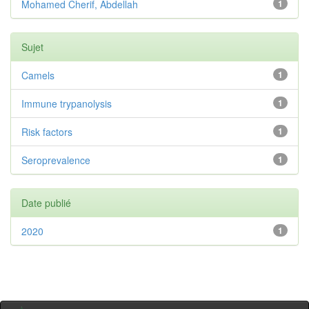
Mohamed Cherif, Abdellah
1
Sujet
Camels
1
Immune trypanolysis
1
Risk factors
1
Seroprevalence
1
Date publié
2020
1