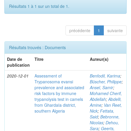
Résultats 1 à 1 sur un total de 1.
précédente
1
suivante
Résultats trouvés : Documents
Date de
Titre
Auteur(s)
publication
2020-12-01
Assessment of
Benfodil, Karima
;
Trypanosoma evansi
Büscher, Philippe
;
prevalence and associated
Ansel, Samir
;
risk factors by immune
Mohamed Cherif,
trypanolysis test in camels
Abdellah
;
Abdelli,
from Ghardaïa district,
Amine
;
Van Reet,
southern Algeria
Nick
;
Fettata,
Said
;
Bebronne,
Nicolas
;
Dehou,
Sara
;
Geerts,