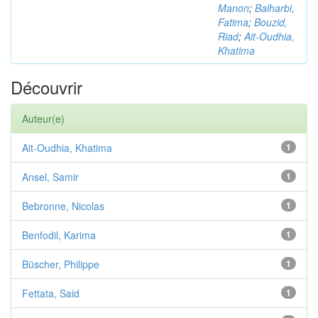
Manon
;
Balharbi,
Fatima
;
Bouzid,
Riad
;
Ait-Oudhia,
Khatima
Découvrir
Auteur(e)
Ait-Oudhia, Khatima
1
Ansel, Samir
1
Bebronne, Nicolas
1
Benfodil, Karima
1
Büscher, Philippe
1
Fettata, Said
1