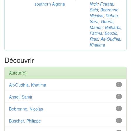
southern Algeria
Nick
;
Fettata,
Said
;
Bebronne,
Nicolas
;
Dehou,
Sara
;
Geerts,
Manon
;
Balharbi,
Fatima
;
Bouzid,
Riad
;
Ait-Oudhia,
Khatima
Découvrir
Auteur(e)
Ait-Oudhia, Khatima
1
Ansel, Samir
1
Bebronne, Nicolas
1
Büscher, Philippe
1