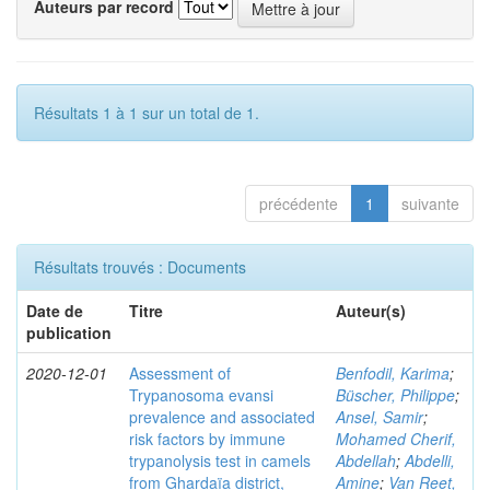
Auteurs par record
Résultats 1 à 1 sur un total de 1.
précédente
1
suivante
Résultats trouvés : Documents
Date de
Titre
Auteur(s)
publication
2020-12-01
Assessment of
Benfodil, Karima
;
Trypanosoma evansi
Büscher, Philippe
;
prevalence and associated
Ansel, Samir
;
risk factors by immune
Mohamed Cherif,
trypanolysis test in camels
Abdellah
;
Abdelli,
from Ghardaïa district,
Amine
;
Van Reet,