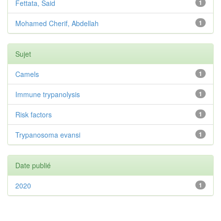
Fettata, Said
1
Mohamed Cherif, Abdellah
1
Sujet
Camels
1
Immune trypanolysis
1
Risk factors
1
Trypanosoma evansi
1
Date publié
2020
1