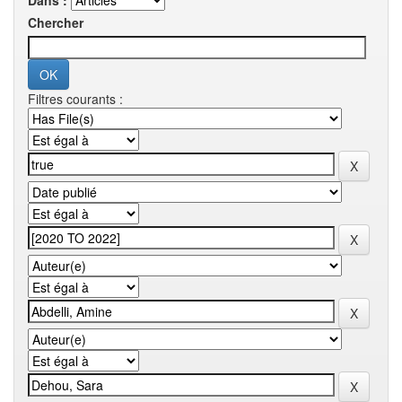
Dans :
Chercher
Filtres courants :