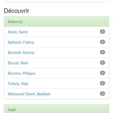
Découvrir
Auteur(e)
Ansel, Samir
1
Balharbi, Fatima
1
Benfodil, Karima
1
Bouzid, Riad
1
Büscher, Philippe
1
Fettata, Said
1
Mohamed Cherif, Abdellah
1
Sujet