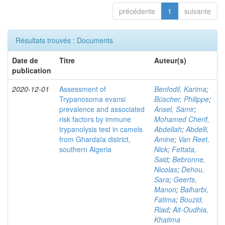
précédente
1
suivante
Résultats trouvés : Documents
Date de
Titre
Auteur(s)
publication
2020-12-01
Assessment of
Benfodil, Karima
;
Trypanosoma evansi
Büscher, Philippe
;
prevalence and associated
Ansel, Samir
;
risk factors by immune
Mohamed Cherif,
trypanolysis test in camels
Abdellah
;
Abdelli,
from Ghardaïa district,
Amine
;
Van Reet,
southern Algeria
Nick
;
Fettata,
Said
;
Bebronne,
Nicolas
;
Dehou,
Sara
;
Geerts,
Manon
;
Balharbi,
Fatima
;
Bouzid,
Riad
;
Ait-Oudhia,
Khatima