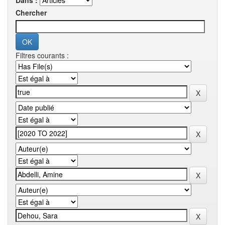
Dans :
Chercher
Filtres courants :