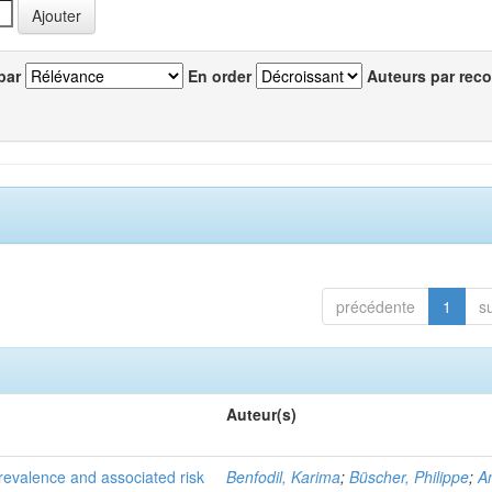
par
En order
Auteurs par reco
précédente
1
s
Auteur(s)
evalence and associated risk
Benfodil, Karima
;
Büscher, Philippe
;
A