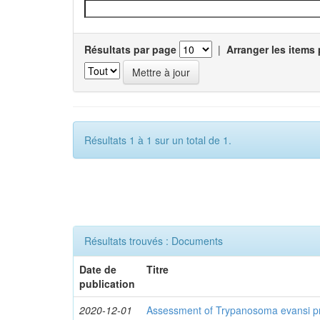
Résultats par page
|
Arranger les items 
Résultats 1 à 1 sur un total de 1.
Résultats trouvés : Documents
Date de
Titre
publication
2020-12-01
Assessment of Trypanosoma evansi pr