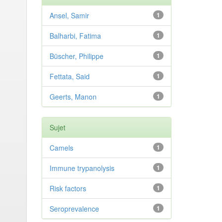
Ansel, Samir
1
Balharbi, Fatima
1
Büscher, Philippe
1
Fettata, Said
1
Geerts, Manon
1
Sujet
Camels
1
Immune trypanolysis
1
Risk factors
1
Seroprevalence
1