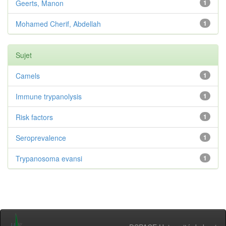
Geerts, Manon
1
Mohamed Cherif, Abdellah
1
Sujet
Camels
1
Immune trypanolysis
1
Risk factors
1
Seroprevalence
1
Trypanosoma evansi
1