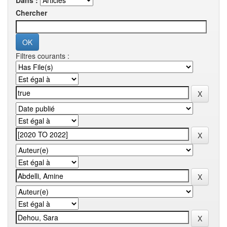
Dans :
Chercher
Filtres courants :