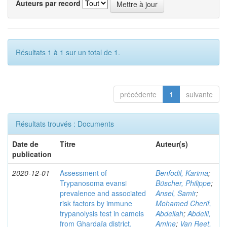
Auteurs par record
Résultats 1 à 1 sur un total de 1.
précédente
1
suivante
Résultats trouvés : Documents
Date de
Titre
Auteur(s)
publication
2020-12-01
Assessment of
Benfodil, Karima
;
Trypanosoma evansi
Büscher, Philippe
;
prevalence and associated
Ansel, Samir
;
risk factors by immune
Mohamed Cherif,
trypanolysis test in camels
Abdellah
;
Abdelli,
from Ghardaïa district,
Amine
;
Van Reet,