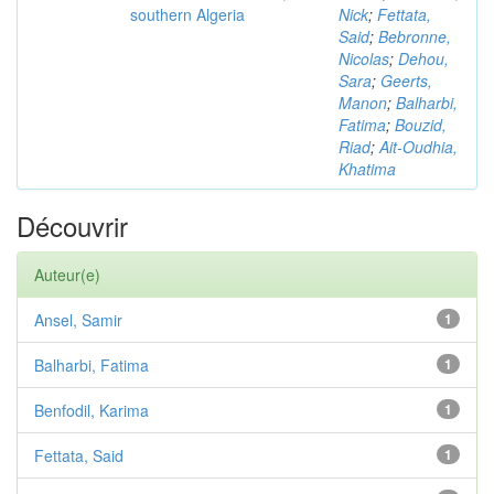
southern Algeria
Nick
;
Fettata,
Said
;
Bebronne,
Nicolas
;
Dehou,
Sara
;
Geerts,
Manon
;
Balharbi,
Fatima
;
Bouzid,
Riad
;
Ait-Oudhia,
Khatima
Découvrir
Auteur(e)
Ansel, Samir
1
Balharbi, Fatima
1
Benfodil, Karima
1
Fettata, Said
1