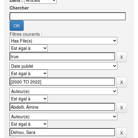
Dans :
Chercher
Filtres courants :