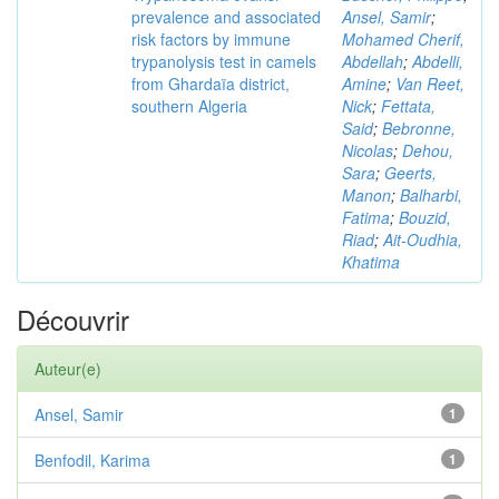
prevalence and associated
Ansel, Samir
;
risk factors by immune
Mohamed Cherif,
trypanolysis test in camels
Abdellah
;
Abdelli,
from Ghardaïa district,
Amine
;
Van Reet,
southern Algeria
Nick
;
Fettata,
Said
;
Bebronne,
Nicolas
;
Dehou,
Sara
;
Geerts,
Manon
;
Balharbi,
Fatima
;
Bouzid,
Riad
;
Ait-Oudhia,
Khatima
Découvrir
Auteur(e)
Ansel, Samir
1
Benfodil, Karima
1