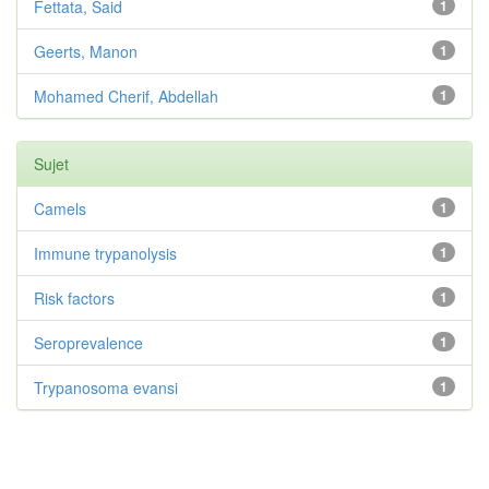
Fettata, Said
1
Geerts, Manon
1
Mohamed Cherif, Abdellah
1
Sujet
Camels
1
Immune trypanolysis
1
Risk factors
1
Seroprevalence
1
Trypanosoma evansi
1