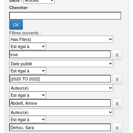
Dans :
Chercher
Filtres courants :