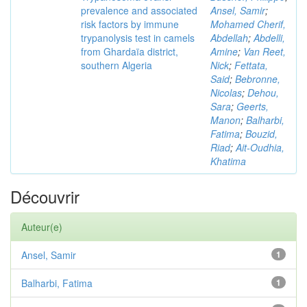
prevalence and associated
Ansel, Samir
;
risk factors by immune
Mohamed Cherif,
trypanolysis test in camels
Abdellah
;
Abdelli,
from Ghardaïa district,
Amine
;
Van Reet,
southern Algeria
Nick
;
Fettata,
Said
;
Bebronne,
Nicolas
;
Dehou,
Sara
;
Geerts,
Manon
;
Balharbi,
Fatima
;
Bouzid,
Riad
;
Ait-Oudhia,
Khatima
Découvrir
Auteur(e)
Ansel, Samir
1
Balharbi, Fatima
1