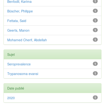
Benfodil, Karima
1
Büscher, Philippe
1
Fettata, Said
1
Geerts, Manon
1
Mohamed Cherif, Abdellah
1
Sujet
Seroprevalence
1
Trypanosoma evansi
1
Date publié
2020
1